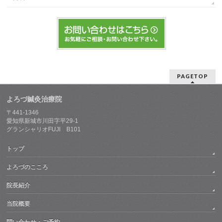
PAGETOP
よろづ鍼灸治療院
〒441-1346
愛知県新城市川田字平29-1
グランシャリオFUJI B101
トップ
よろづのこころ
院長紹介
当院概要