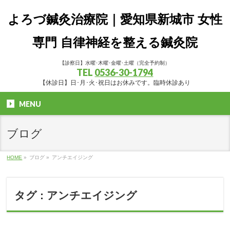
よろづ鍼灸治療院｜愛知県新城市 女性
専門 自律神経を整える鍼灸院
【診察日】水曜･木曜･金曜･土曜（完全予約制）
TEL
0536-30-1794
【休診日】日･月･火･祝日はお休みです。臨時休診あり
MENU
ブログ
HOME
»
ブログ
»
アンチエイジング
タグ : アンチエイジング