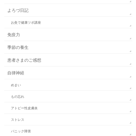
よろづ日記
お灸で健康ツボ講座
免疫力
季節の養生
患者さまのご感想
自律神経
めまい
もの忘れ
アトピー性皮膚炎
ストレス
パニック障害