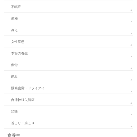
不眠症
便秘
冷え
女性疾患
季節の養生
疲労
痛み
眼精疲労・ドライアイ
自律神経失調症
頭痛
首こり・肩こり
食養生