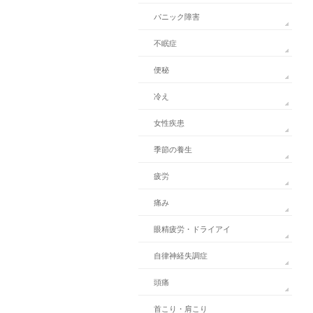
パニック障害
不眠症
便秘
冷え
女性疾患
季節の養生
疲労
痛み
眼精疲労・ドライアイ
自律神経失調症
頭痛
首こり・肩こり