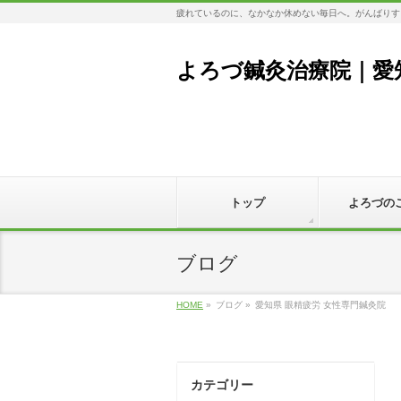
疲れているのに、なかなか休めない毎日へ。がんばりす
よろづ鍼灸治療院｜愛
トップ
よろづの
ブログ
HOME
»
ブログ
»
愛知県 眼精疲労 女性専門鍼灸院
カテゴリー