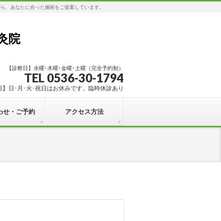
がら、あなたに合った施術をご提案しています。
灸院
【診察日】水曜･木曜･金曜･土曜（完全予約制）
TEL 0536-30-1794
日】日･月･火･祝日はお休みです。臨時休診あり
わせ・ご予約
アクセス方法