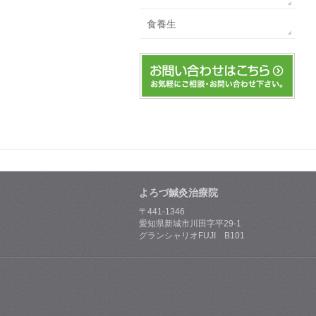
食養生
よろづ鍼灸治療院
〒441-1346
愛知県新城市川田字平29-1
グランシャリオFUJI B101