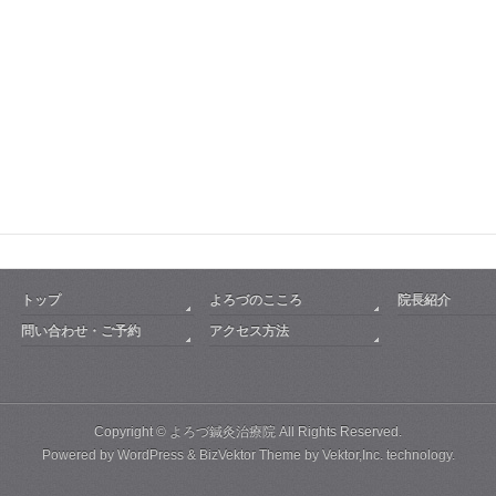
トップ
よろづのこころ
院長紹介
問い合わせ・ご予約
アクセス方法
Copyright ©
よろづ鍼灸治療院
All Rights Reserved.
Powered by
WordPress
&
BizVektor Theme
by
Vektor,Inc.
technology.