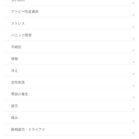
アトピー性皮膚炎
ストレス
パニック障害
不眠症
便秘
冷え
女性疾患
季節の養生
疲労
痛み
眼精疲労・ドライアイ