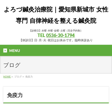
よろづ鍼灸治療院｜愛知県新城市 女性
専門 自律神経を整える鍼灸院
【診察日】水曜･木曜･金曜･土曜（完全予約制）
TEL
0536-30-1794
【休診日】日･月･火･祝日はお休みです。臨時休診あり
MENU
ブログ
HOME
»
ブログ
»
免疫力
免疫力