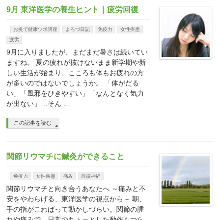
9月 東洋医学の養生ヒント｜疲労回復
お灸で健康ツボ講座
よろづ日記
免疫力
女性疾患
疲労
9月に入りましたが、まだまだ暑さは続いてい
ますね。 夏の疲れが抜けないまま新学期や新
しい生活が始まり、こころも体もお疲れの方
が多いのではないでしょうか。 「体がだる
い」「風邪をひきやすい」「なんとなく気力
が出ない」…そん …
この記事を読む
関節リウマチに鍼灸ができること
免疫力
女性疾患
痛み
自律神経
関節リウマチと向き合うあなたへ ～痛みと不
安をやわらげる、東洋医学の視点から～ 朝、
手の指がこわばって動かしづらい。関節の腫
れや痛みで、日常のちょっとした動作もつら