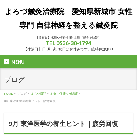
よろづ鍼灸治療院｜愛知県新城市 女性
専門 自律神経を整える鍼灸院
【診察日】水曜･木曜･金曜･土曜（完全予約制）
TEL
0536-30-1794
【休診日】日･月･火･祝日はお休みです。臨時休診あり
MENU
ブログ
HOME
»
ブログ
»
よろづ日記
»
お灸で健康ツボ講座
»
9月 東洋医学の養生ヒント｜疲労回復
9月 東洋医学の養生ヒント｜疲労回復