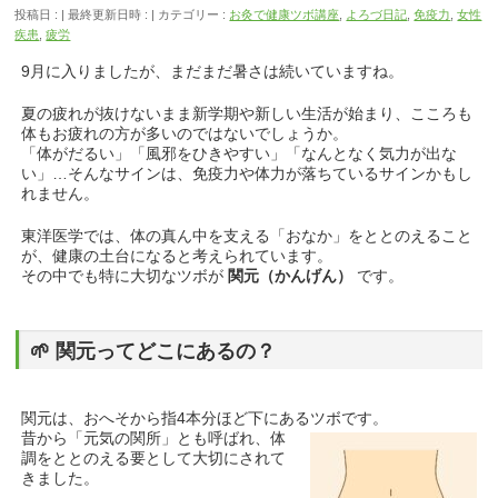
投稿日 :
最終更新日時 :
カテゴリー :
お灸で健康ツボ講座
,
よろづ日記
,
免疫力
,
女性
疾患
,
疲労
9月に入りましたが、まだまだ暑さは続いていますね。
夏の疲れが抜けないまま新学期や新しい生活が始まり、こころも
体もお疲れの方が多いのではないでしょうか。
「体がだるい」「風邪をひきやすい」「なんとなく気力が出な
い」…そんなサインは、免疫力や体力が落ちているサインかもし
れません。
東洋医学では、体の真ん中を支える「おなか」をととのえること
が、健康の土台になると考えられています。
その中でも特に大切なツボが
関元（かんげん）
です。
🌱 関元ってどこにあるの？
関元は、おへそから指4本分ほど下にあるツボです。
昔から「元気の関所」とも呼ばれ、体
調をととのえる要として大切にされて
きました。