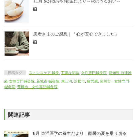
11月 東洋医学の養生だより～秋のうるおい～
患者さまのご感想｜「心が安心できました」
投稿タグ
ストレスケア 鍼灸
,
丁寧な問診
,
女性専門鍼灸院
,
愛知県 自律神
経 女性専門鍼灸院
,
新城市 鍼灸院
,
東三河
,
浜松市
,
疲労感
,
豊川市 女性専門
鍼灸院
,
豊橋市 女性専門鍼灸院
関連記事
8月 東洋医学の養生だより｜酷暑の夏を乗り切る