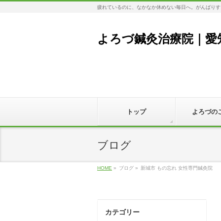
疲れているのに、なかなか休めない毎日へ。がんばりす
よろづ鍼灸治療院｜愛
トップ
よろづの
ブログ
HOME
»
ブログ
»
新城市 もの忘れ 女性専門鍼灸院
カテゴリー