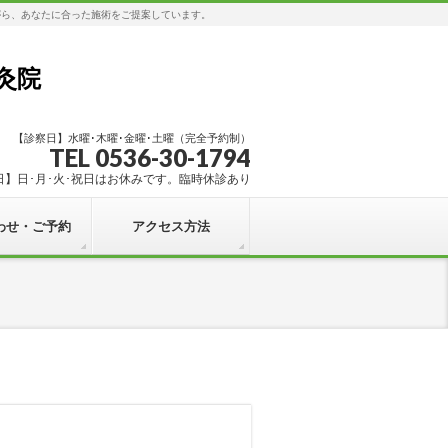
がら、あなたに合った施術をご提案しています。
灸院
【診察日】水曜･木曜･金曜･土曜（完全予約制）
TEL 0536-30-1794
日】日･月･火･祝日はお休みです。臨時休診あり
わせ・ご予約
アクセス方法