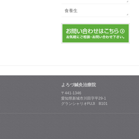
食養生
よろづ鍼灸治療院
〒441-1346
愛知県新城市川田字平29-1
グランシャリオFUJI B101