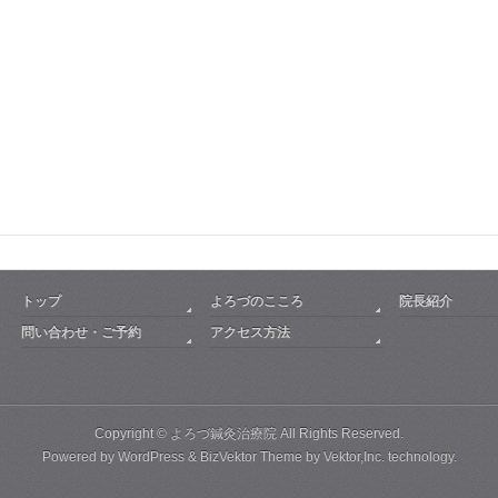
トップ
よろづのこころ
院長紹介
問い合わせ・ご予約
アクセス方法
Copyright ©
よろづ鍼灸治療院
All Rights Reserved.
Powered by
WordPress
&
BizVektor Theme
by
Vektor,Inc.
technology.