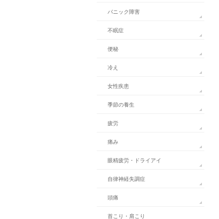
パニック障害
不眠症
便秘
冷え
女性疾患
季節の養生
疲労
痛み
眼精疲労・ドライアイ
自律神経失調症
頭痛
首こり・肩こり