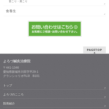
首こり・肩こり
食養生
PAGETOP
よろづ鍼灸治療院
〒441-1346
愛知県新城市川田字平29-1
グランシャリオFUJI B101
トップ
よろづのこころ
院長紹介