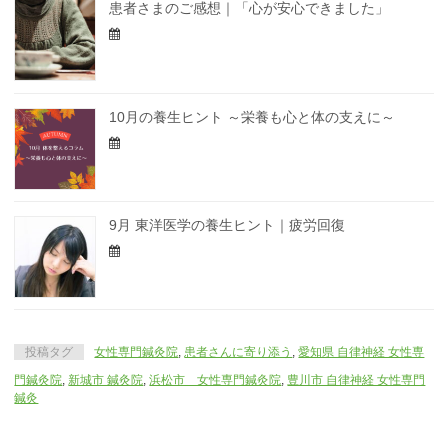
患者さまのご感想｜「心が安心できました」
10月の養生ヒント ～栄養も心と体の支えに～
9月 東洋医学の養生ヒント｜疲労回復
投稿タグ
女性専門鍼灸院
,
患者さんに寄り添う
,
愛知県 自律神経 女性専
門鍼灸院
,
新城市 鍼灸院
,
浜松市 女性専門鍼灸院
,
豊川市 自律神経 女性専門
鍼灸