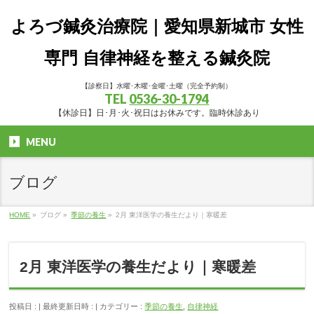
よろづ鍼灸治療院｜愛知県新城市 女性
専門 自律神経を整える鍼灸院
【診察日】水曜･木曜･金曜･土曜（完全予約制）
TEL
0536-30-1794
【休診日】日･月･火･祝日はお休みです。臨時休診あり
MENU
ブログ
HOME
»
ブログ
»
季節の養生
»
2月 東洋医学の養生だより｜寒暖差
2月 東洋医学の養生だより｜寒暖差
投稿日 :
最終更新日時 :
カテゴリー :
季節の養生
,
自律神経