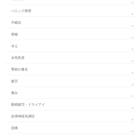
パニック障害
不眠症
便秘
冷え
女性疾患
季節の養生
疲労
痛み
眼精疲労・ドライアイ
自律神経失調症
頭痛