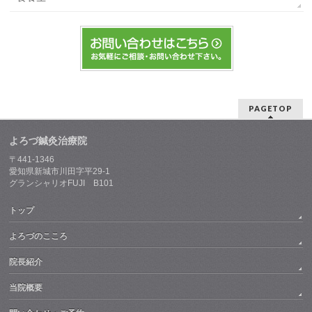
PAGETOP
よろづ鍼灸治療院
〒441-1346
愛知県新城市川田字平29-1
グランシャリオFUJI B101
トップ
よろづのこころ
院長紹介
当院概要