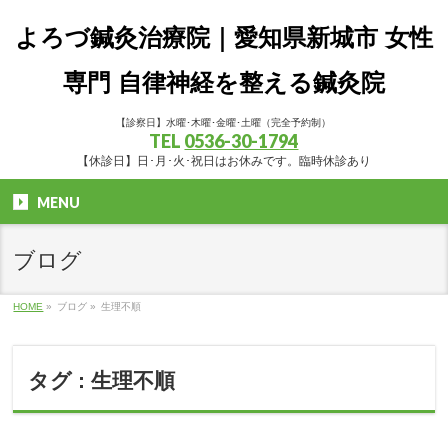
よろづ鍼灸治療院｜愛知県新城市 女性
専門 自律神経を整える鍼灸院
【診察日】水曜･木曜･金曜･土曜（完全予約制）
TEL
0536-30-1794
【休診日】日･月･火･祝日はお休みです。臨時休診あり
MENU
ブログ
HOME
»
ブログ
»
生理不順
タグ : 生理不順