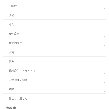
不眠症
便秘
冷え
女性疾患
季節の養生
疲労
痛み
眼精疲労・ドライアイ
自律神経失調症
頭痛
首こり・肩こり
食養生