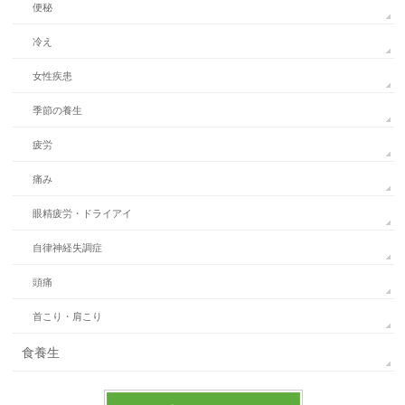
便秘
冷え
女性疾患
季節の養生
疲労
痛み
眼精疲労・ドライアイ
自律神経失調症
頭痛
首こり・肩こり
食養生