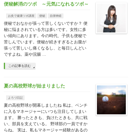
便秘解消のツボ ～元気になれるツボ～
お灸で健康ツボ講座
便秘
自律神経
便秘でおなかが張って苦しくないですか？ 便
秘に悩まされている方は多いです。女性に多
い傾向にあります。今の時代、子供も便秘で
苦しんでいます。便秘が続きすぎるとお腹が
張って苦しいし痛くなるし、と毎日しんどい
ですよね。薬や浣腸 …
この記事を読む
夏の高校野球が始まりました
よろづ日記
夏の高校野球が開幕しましたね 私は、ベンチ
に入るマネージャーにいつも注目してしまい
ます。 勝ったときも、負けたときも、共に戦
い、部員を支えている。 野球部の一員ですか
らね。 実は、私もマネージャー経験があるの