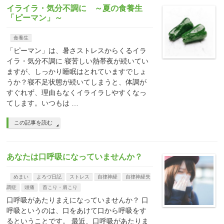
イライラ・気分不調に ～夏の食養生
「ピーマン」～
食養生
「ピーマン」は、暑さストレスからくるイラ
イラ・気分不調に 寝苦しい熱帯夜が続いてい
ますが、しっかり睡眠はとれていますでしょ
うか？寝不足状態が続いてしまうと、体調が
すぐれず、理由もなくイライラしやすくなっ
てします。いつもは …
この記事を読む
あなたは口呼吸になっていませんか？
めまい
よろづ日記
ストレス
自律神経
自律神経失
調症
頭痛
首こり・肩こり
口呼吸があたりまえになっていませんか？ 口
呼吸というのは、口をあけて口から呼吸をす
るということです。 最近、口呼吸があたりま