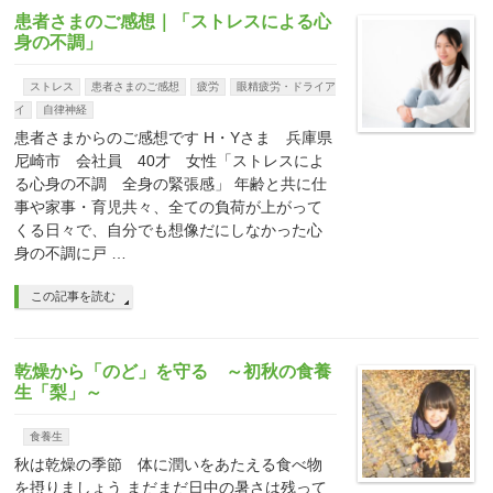
患者さまのご感想｜「ストレスによる心
身の不調」
ストレス
患者さまのご感想
疲労
眼精疲労・ドライア
イ
自律神経
患者さまからのご感想です H・Yさま 兵庫県
尼崎市 会社員 40才 女性「ストレスによ
る心身の不調 全身の緊張感」 年齢と共に仕
事や家事・育児共々、全ての負荷が上がって
くる日々で、自分でも想像だにしなかった心
身の不調に戸 …
この記事を読む
乾燥から「のど」を守る ～初秋の食養
生「梨」～
食養生
秋は乾燥の季節 体に潤いをあたえる食べ物
を摂りましょう まだまだ日中の暑さは残って